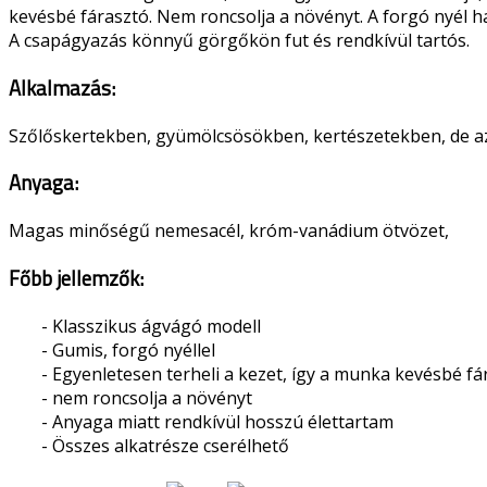
kevésbé fárasztó. Nem roncsolja a növényt. A forgó nyél h
A csapágyazás könnyű görgőkön fut és rendkívül tartós.
Alkalmazás:
Szőlőskertekben, gyümölcsösökben, kertészetekben, de az
Anyaga:
Magas minőségű nemesacél, króm-vanádium ötvözet,
Főbb jellemzők:
- Klasszikus ágvágó modell
- Gumis, forgó nyéllel
- Egyenletesen terheli a kezet, így a munka kevésbé fá
- nem roncsolja a növényt
- Anyaga miatt rendkívül hosszú élettartam
- Összes alkatrésze cserélhető