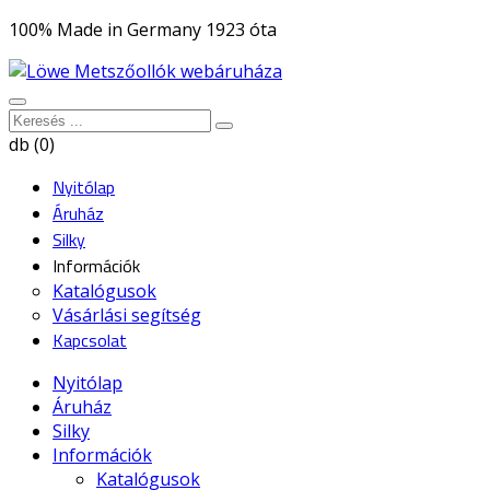
100% Made in Germany 1923 óta
db (0)
Nyitólap
Áruház
Silky
Információk
Katalógusok
Vásárlási segítség
Kapcsolat
Nyitólap
Áruház
Silky
Információk
Katalógusok