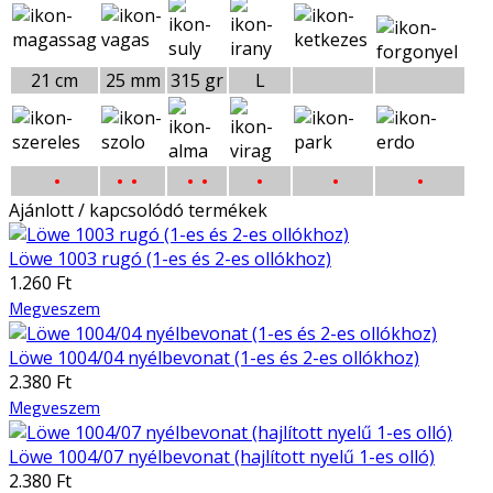
21 cm
25 mm
315 gr
L
•
• •
• •
•
•
•
Ajánlott / kapcsolódó termékek
Löwe 1003 rugó (1-es és 2-es ollókhoz)
1.260 Ft
Megveszem
Löwe 1004/04 nyélbevonat (1-es és 2-es ollókhoz)
2.380 Ft
Megveszem
Löwe 1004/07 nyélbevonat (hajlított nyelű 1-es olló)
2.380 Ft