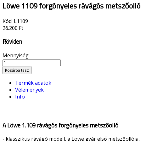
Löwe 1109 forgónyeles rávágós metszőolló
Kód:
L1109
26.200 Ft
Röviden
Mennyiség:
Kosárba tesz
Termék adatok
Vélemények
Infó
A Löwe 1.109 rávágós forgónyeles metszőolló
- klasszikus rávágó modell, a Löwe gyár első metszőollója,