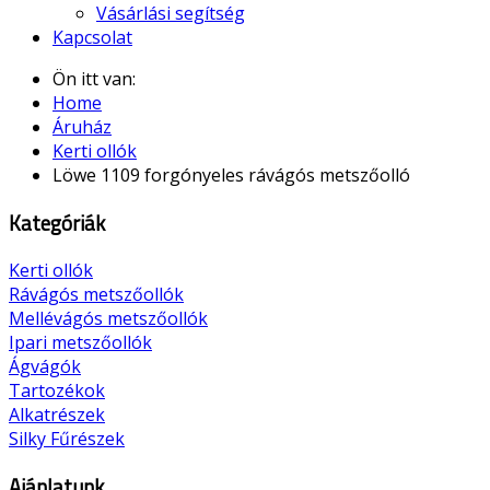
Vásárlási segítség
Kapcsolat
Ön itt van:
Home
Áruház
Kerti ollók
Löwe 1109 forgónyeles rávágós metszőolló
Kategóriák
Kerti ollók
Rávágós metszőollók
Mellévágós metszőollók
Ipari metszőollók
Ágvágók
Tartozékok
Alkatrészek
Silky Fűrészek
Ajánlatunk