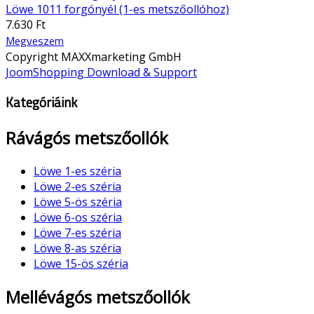
Löwe 1011 forgónyél (1-es metszőollóhoz)
7.630 Ft
Megveszem
Copyright MAXXmarketing GmbH
JoomShopping Download & Support
Kategóriáink
Rávágós metszőollók
Löwe 1-es széria
Löwe 2-es széria
Löwe 5-ös széria
Löwe 6-os széria
Löwe 7-es széria
Löwe 8-as széria
Löwe 15-ös széria
Mellévágós metszőollók