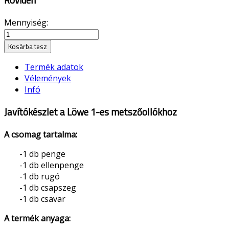
Röviden
Mennyiség:
Kosárba tesz
Termék adatok
Vélemények
Infó
Javítókészlet a Löwe 1-es metszőollókhoz
A csomag tartalma:
-1 db penge
-1 db ellenpenge
-1 db rugó
-1 db csapszeg
-1 db csavar
A termék anyaga: