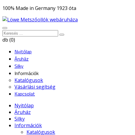
100% Made in Germany 1923 óta
db (0)
Nyitólap
Áruház
Silky
Információk
Katalógusok
Vásárlási segítség
Kapcsolat
Nyitólap
Áruház
Silky
Információk
Katalógusok