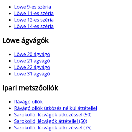
Löwe 9-es széria
Löwe 11-es széria
Löwe 12-es széria
Löwe 14-es széria
Löwe ágvágók
Löwe 20 ágvágó
Löwe 21 ágvágó
Löwe 22 ágvágó
Löwe 31 ágvágó
Ipari metszőollók
Rávágó ollók
Rávágó ollók ütközés nélkül áttétellel
Sarokolló, lécvágók ütközéssel (50)
Sarokolló, lécvágók áttétellel (50)
Sarokolló, lécvágók ütközéssel (75)