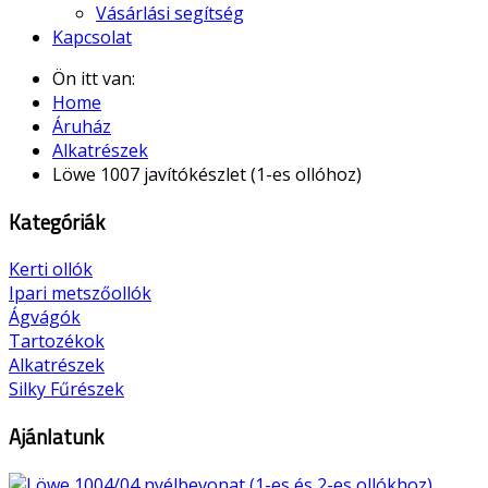
Vásárlási segítség
Kapcsolat
Ön itt van:
Home
Áruház
Alkatrészek
Löwe 1007 javítókészlet (1-es ollóhoz)
Kategóriák
Kerti ollók
Ipari metszőollók
Ágvágók
Tartozékok
Alkatrészek
Silky Fűrészek
Ajánlatunk