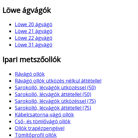
Löwe ágvágók
Löwe 20 ágvágó
Löwe 21 ágvágó
Löwe 22 ágvágó
Löwe 31 ágvágó
Ipari metszőollók
Rávágó ollók
Rávágó ollók ütközés nélkül áttétellel
Sarokolló, lécvágók ütközéssel (50)
Sarokolló, lécvágók áttétellel (50)
Sarokolló, lécvágók ütközéssel (75)
Sarokolló, lécvágók áttétellel (75)
Kábelcsatorna-vágó ollók
Cső- és tömlővágó ollók
Ollók trapézpengével
Tömítőprofil ollók