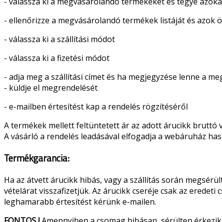
- válassza ki a megvásárolandó termékeket és tegye azok
- ellenőrizze a megvásárolandó termékek listáját és azok 
- válassza ki a szállítási módot
- válassza ki a fizetési módot
- adja meg a szállítási címet és ha megjegyzése lenne a m
- küldje el megrendelését
- e-mailben értesítést kap a rendelés rögzítéséről
A termékek mellett feltüntetett ár az adott árucikk bruttó
A vásárló a rendelés leadásával elfogadja a webáruház haszn
Termékgarancia:
Ha az átvett árucikk hibás, vagy a szállítás során megsérül
vételárat visszafizetjük. Az árucikk cseréje csak az erede
leghamarabb értesítést kérünk e-mailen.
FONTOS !
Amennyiben a csomag hibásan, sérülten érkezik a 