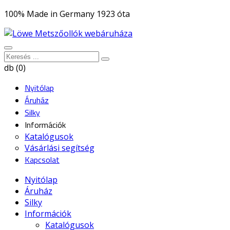
100% Made in Germany 1923 óta
db (0)
Nyitólap
Áruház
Silky
Információk
Katalógusok
Vásárlási segítség
Kapcsolat
Nyitólap
Áruház
Silky
Információk
Katalógusok