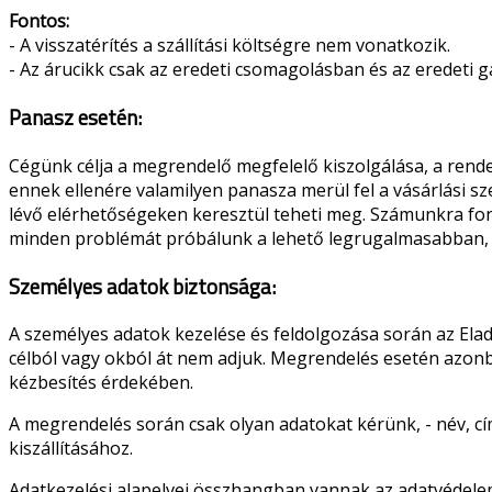
Fontos:
- A visszatérítés a szállítási költségre nem vonatkozik.
- Az árucikk csak az eredeti csomagolásban és az eredeti g
Panasz esetén:
Cégünk célja a megrendelő megfelelő kiszolgálása, a re
ennek ellenére valamilyen panasza merül fel a vásárlási s
lévő elérhetőségeken keresztül teheti meg. Számunkra fo
minden problémát próbálunk a lehető legrugalmasabban, 
Személyes adatok biztonsága:
A személyes adatok kezelése és feldolgozása során az Ela
célból vagy okból át nem adjuk. Megrendelés esetén azonban
kézbesítés érdekében.
A megrendelés során csak olyan adatokat kérünk, - név, cí
kiszállításához.
Adatkezelési alapelvei összhangban vannak az adatvédele