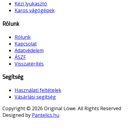
Kézi lyukasztó
Karos vágógépek
Rólunk
Rólunk
Kapcsolat
Adatvédelem
ÁSZF
Visszatérítés
Segítség
Használati feltételek
Vásárlási segítség
Copyright © 2026 Original Löwe. All Rights Reserved
Designed by
Pantelics.hu