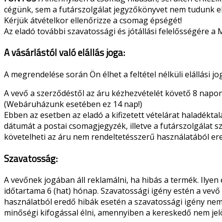
cégünk, sem a futárszolgálat jegyzőkönyvet nem tudunk e
Kérjük átvételkor ellenőrizze a csomag épségét!
Az eladó további szavatossági és jótállási felelősségére 
A vásárlástól való elállás joga:
A megrendelése során Ön élhet a feltétel nélküli elállási jo
A vevő a szerződéstől az áru kézhezvételét követő 8 napon 
(Webáruházunk esetében ez 14 nap!)
Ebben az esetben az eladó a kifizetett vételárat haladéktal
dátumát a postai csomagjegyzék, illetve a futárszolgálat s
követelheti az áru nem rendeltetésszerű használatából er
Szavatosság:
A vevőnek jogában áll reklamálni, ha hibás a termék. Ilye
időtartama 6 (hat) hónap. Szavatossági igény estén a vevő 
használatból eredő hibák esetén a szavatossági igény nem é
minőségi kifogással élni, amennyiben a kereskedő nem jelö