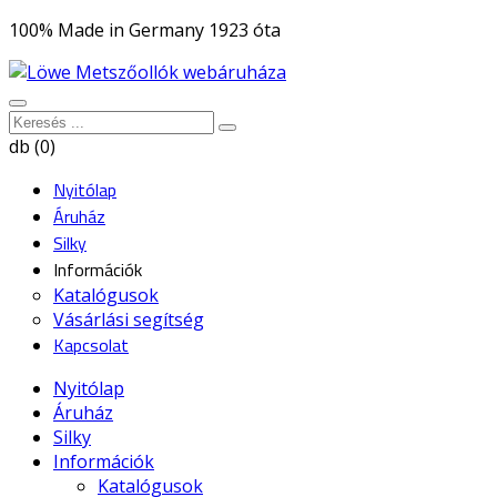
100% Made in Germany 1923 óta
db (0)
Nyitólap
Áruház
Silky
Információk
Katalógusok
Vásárlási segítség
Kapcsolat
Nyitólap
Áruház
Silky
Információk
Katalógusok