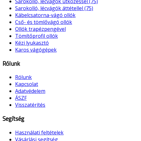
Sarokolló, lécvágók ütközéssel (75)
Sarokolló, lécvágók áttétellel (75)
Kábelcsatorna-vágó ollók
Cső- és tömlővágó ollók
Ollók trapézpengével
Tömítőprofil ollók
Kézi lyukasztó
Karos vágógépek
Rólunk
Rólunk
Kapcsolat
Adatvédelem
ÁSZF
Visszatérítés
Segítség
Használati feltételek
Vásárlási segítség