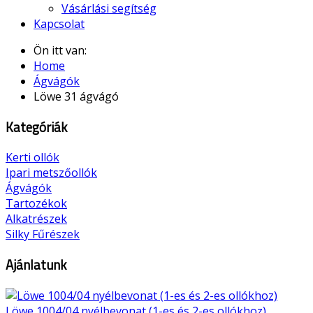
Vásárlási segítség
Kapcsolat
Ön itt van:
Home
Ágvágók
Löwe 31 ágvágó
Kategóriák
Kerti ollók
Ipari metszőollók
Ágvágók
Tartozékok
Alkatrészek
Silky Fűrészek
Ajánlatunk
Löwe 1004/04 nyélbevonat (1-es és 2-es ollókhoz)