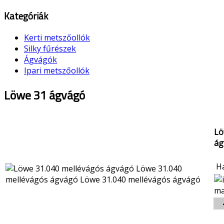
Kategóriák
Kerti metszőollók
Silky fűrészek
Ágvágók
Ipari metszőollók
Löwe 31 ágvágó
Lö
ág
Ha