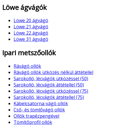
Löwe ágvágók
Löwe 20 ágvágó
Löwe 21 ágvágó
Löwe 22 ágvágó
Löwe 31 ágvágó
Ipari metszőollók
Rávágó ollók
Rávágó ollók ütközés nélkül áttétellel
Sarokolló, lécvágók ütközéssel (50)
Sarokolló, lécvágók áttétellel (50)
Sarokolló, lécvágók ütközéssel (75)
Sarokolló, lécvágók áttétellel (75)
Kábelcsatorna-vágó ollók
Cső- és tömlővágó ollók
Ollók trapézpengével
Tömítőprofil ollók