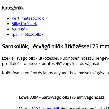
Kategóriák
Kerti metszőollók
Silky fűrészek
Ágvágók
Ipari metszőollók
Sarokollók, Lécvágó ollók ütközéssel 75 m
Ezek a rávágó ollók ütközéssel, különösen hosszú pengéve
profilok és tömítések pontos 45° vagy 90°-os vágását.
Különösen kemény és lapos anyagokhoz, melyek vágása nagyo
Löwe 3304 - Sarokvágó olló (75 mm vágóhossz)
Mint a
3104-es modell,
de hosszabb pengével. 45°