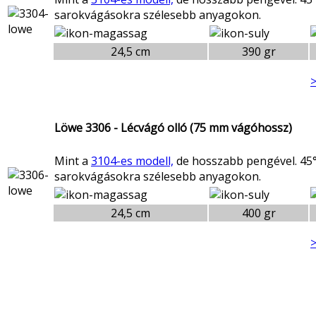
sarokvágásokra szélesebb anyagokon.
24,5 cm
390 gr
>
Löwe 3306 - Lécvágó olló (75 mm vágóhossz)
Mint a
3104-es modell,
de hosszabb pengével. 45°
sarokvágásokra szélesebb anyagokon.
24,5 cm
400 gr
>