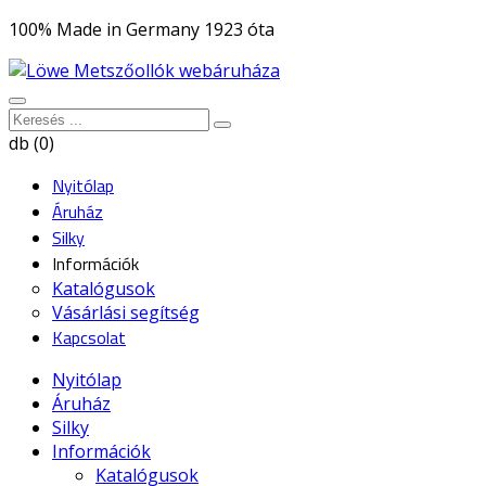
100% Made in Germany 1923 óta
db (0)
Nyitólap
Áruház
Silky
Információk
Katalógusok
Vásárlási segítség
Kapcsolat
Nyitólap
Áruház
Silky
Információk
Katalógusok