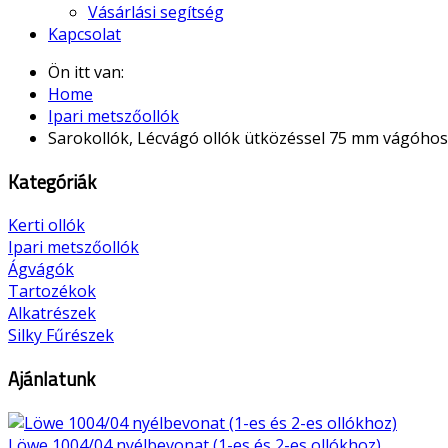
Vásárlási segítség
Kapcsolat
Ön itt van:
Home
Ipari metszőollók
Sarokollók, Lécvágó ollók ütközéssel 75 mm vágóhos
Kategóriák
Kerti ollók
Ipari metszőollók
Ágvágók
Tartozékok
Alkatrészek
Silky Fűrészek
Ajánlatunk
Löwe 1004/04 nyélbevonat (1-es és 2-es ollókhoz)