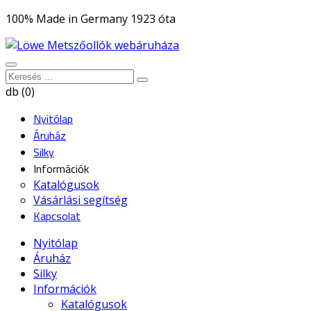
100% Made in Germany 1923 óta
db (0)
Nyitólap
Áruház
Silky
Információk
Katalógusok
Vásárlási segítség
Kapcsolat
Nyitólap
Áruház
Silky
Információk
Katalógusok