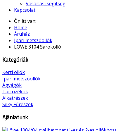
Vásárlási segítség
Kapcsolat
Ön itt van:
Home
Áruház
Ipari metszőollók
LÖWE 3104 Sarokolló
Kategóriák
Kerti ollók
Ipari metszőollók
Ágvágók
Tartozékok
Alkatrészek
Silky Fűrészek
Ajánlatunk