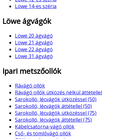
Löwe 14-es széria
Löwe ágvágók
Löwe 20 ágvágó
Löwe 21 ágvágó
Löwe 22 ágvágó
Löwe 31 ágvágó
Ipari metszőollók
Rávágó ollók
Rávágó ollók ütközés nélkül áttétellel
Sarokolló, lécvágók ütközéssel (50)
Sarokolló, lécvágók áttétellel (50)
Sarokolló, lécvágók ütközéssel (75)
Sarokolló, lécvágók áttétellel (75)
Kábelcsatorna-vágó ollók
Cső- és tömlővágó ollók