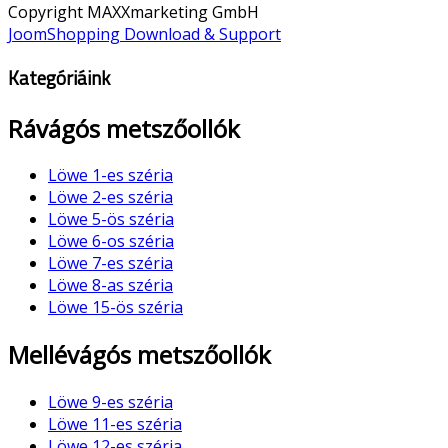
Copyright MAXXmarketing GmbH
JoomShopping Download & Support
Kategóriáink
Rávágós metszőollók
Löwe 1-es széria
Löwe 2-es széria
Löwe 5-ös széria
Löwe 6-os széria
Löwe 7-es széria
Löwe 8-as széria
Löwe 15-ös széria
Mellévágós metszőollók
Löwe 9-es széria
Löwe 11-es széria
Löwe 12-es széria