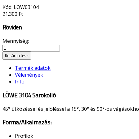
Kód:
LOW03104
21.300 Ft
Röviden
Mennyiség:
Kosárba tesz
Termék adatok
Vélemények
Infó
LÖWE 3104 Sarokolló
45° ütközéssel és jelöléssel a 15°, 30° és 90°-os vágásokh
Forma/Alkalmazás:
Profilok