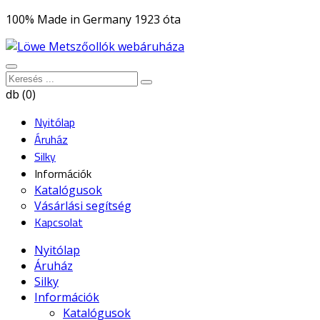
100% Made in Germany 1923 óta
db (0)
Nyitólap
Áruház
Silky
Információk
Katalógusok
Vásárlási segítség
Kapcsolat
Nyitólap
Áruház
Silky
Információk
Katalógusok