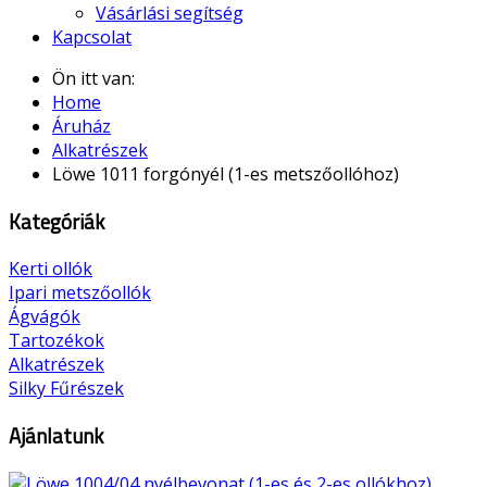
Vásárlási segítség
Kapcsolat
Ön itt van:
Home
Áruház
Alkatrészek
Löwe 1011 forgónyél (1-es metszőollóhoz)
Kategóriák
Kerti ollók
Ipari metszőollók
Ágvágók
Tartozékok
Alkatrészek
Silky Fűrészek
Ajánlatunk