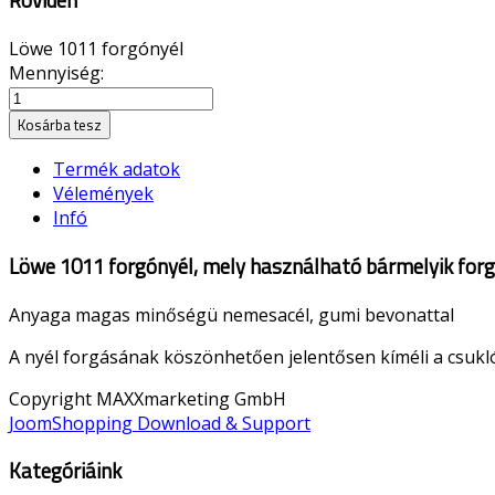
Röviden
Löwe 1011 forgónyél
Mennyiség:
Kosárba tesz
Termék adatok
Vélemények
Infó
Löwe 1011 forgónyél, mely használható bármelyik forgóny
Anyaga magas minőségü nemesacél, gumi bevonattal
A nyél forgásának köszönhetően jelentősen kíméli a csukló
Copyright MAXXmarketing GmbH
JoomShopping Download & Support
Kategóriáink