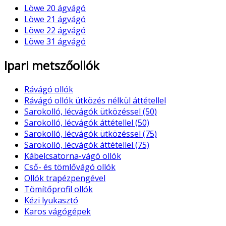
Löwe 20 ágvágó
Löwe 21 ágvágó
Löwe 22 ágvágó
Löwe 31 ágvágó
Ipari metszőollók
Rávágó ollók
Rávágó ollók ütközés nélkül áttétellel
Sarokolló, lécvágók ütközéssel (50)
Sarokolló, lécvágók áttétellel (50)
Sarokolló, lécvágók ütközéssel (75)
Sarokolló, lécvágók áttétellel (75)
Kábelcsatorna-vágó ollók
Cső- és tömlővágó ollók
Ollók trapézpengével
Tömítőprofil ollók
Kézi lyukasztó
Karos vágógépek