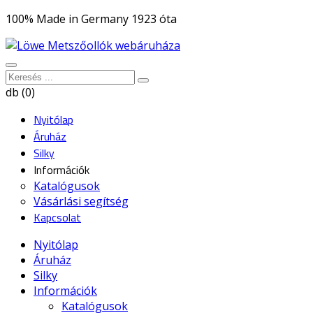
100% Made in Germany 1923 óta
db (0)
Nyitólap
Áruház
Silky
Információk
Katalógusok
Vásárlási segítség
Kapcsolat
Nyitólap
Áruház
Silky
Információk
Katalógusok