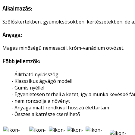
Alkalmazás:
Szőlőskertekben, gyümölcsösökben, kertészetekben, de az
Anyaga:
Magas minőségű nemesacél, króm-vanádium ötvözet,
Főbb jellemzők:
- Állítható nyílásszög
- Klasszikus ágvágó modell
- Gumis nyéllel
- Egyenletesen terheli a kezet, így a munka kevésbé fá
- nem roncsolja a növényt
- Anyaga miatt rendkívül hosszú élettartam
- Összes alkatrésze cserélhető