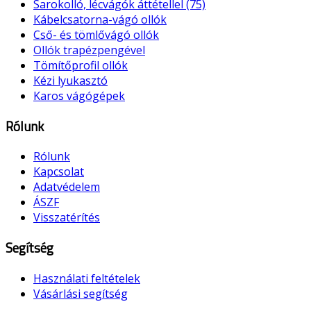
Sarokolló, lécvágók áttétellel (75)
Kábelcsatorna-vágó ollók
Cső- és tömlővágó ollók
Ollók trapézpengével
Tömítőprofil ollók
Kézi lyukasztó
Karos vágógépek
Rólunk
Rólunk
Kapcsolat
Adatvédelem
ÁSZF
Visszatérítés
Segítség
Használati feltételek
Vásárlási segítség