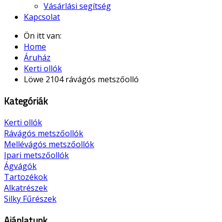
Vásárlási segítség
Kapcsolat
Ön itt van:
Home
Áruház
Kerti ollók
Löwe 2104 rávágós metszőolló
Kategóriák
Kerti ollók
Rávágós metszőollók
Mellévágós metszőollók
Ipari metszőollók
Ágvágók
Tartozékok
Alkatrészek
Silky Fűrészek
Ajánlatunk