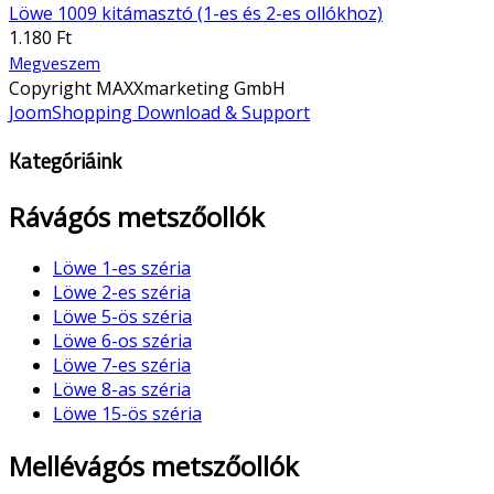
Löwe 1009 kitámasztó (1-es és 2-es ollókhoz)
1.180 Ft
Megveszem
Copyright MAXXmarketing GmbH
JoomShopping Download & Support
Kategóriáink
Rávágós metszőollók
Löwe 1-es széria
Löwe 2-es széria
Löwe 5-ös széria
Löwe 6-os széria
Löwe 7-es széria
Löwe 8-as széria
Löwe 15-ös széria
Mellévágós metszőollók