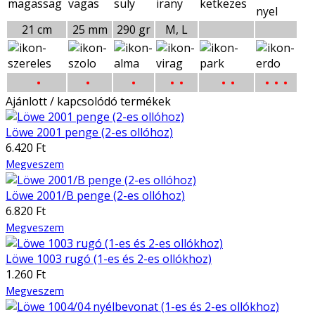
21 cm
25 mm
290 gr
M, L
•
•
•
• •
• •
• • •
Ajánlott / kapcsolódó termékek
Löwe 2001 penge (2-es ollóhoz)
6.420 Ft
Megveszem
Löwe 2001/B penge (2-es ollóhoz)
6.820 Ft
Megveszem
Löwe 1003 rugó (1-es és 2-es ollókhoz)
1.260 Ft
Megveszem