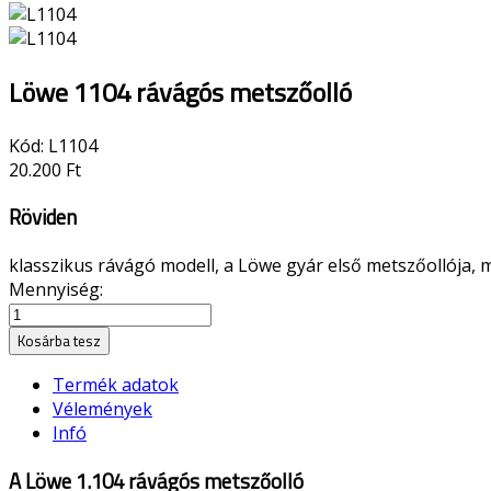
Löwe 1104 rávágós metszőolló
Kód:
L1104
20.200 Ft
Röviden
klasszikus rávágó modell, a Löwe gyár első metszőollója, m
Mennyiség:
Kosárba tesz
Termék adatok
Vélemények
Infó
A Löwe 1.104 rávágós metszőolló