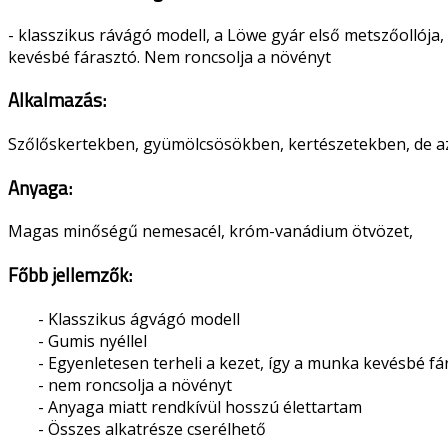
- klasszikus rávágó modell, a Löwe gyár első metszőollója,
kevésbé fárasztó. Nem roncsolja a növényt
Alkalmazás:
Szőlőskertekben, gyümölcsösökben, kertészetekben, de az
Anyaga:
Magas minőségű nemesacél, króm-vanádium ötvözet,
Főbb jellemzők:
- Klasszikus ágvágó modell
- Gumis nyéllel
- Egyenletesen terheli a kezet, így a munka kevésbé fá
- nem roncsolja a növényt
- Anyaga miatt rendkívül hosszú élettartam
- Összes alkatrésze cserélhető