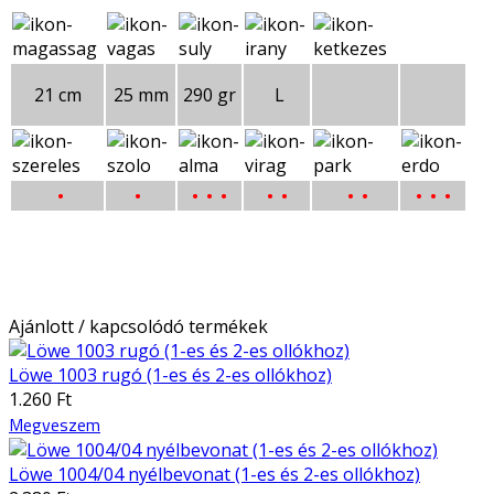
21 cm
25 mm
290 gr
L
•
•
• • •
• •
• •
• • •
Ajánlott / kapcsolódó termékek
Löwe 1003 rugó (1-es és 2-es ollókhoz)
1.260 Ft
Megveszem
Löwe 1004/04 nyélbevonat (1-es és 2-es ollókhoz)