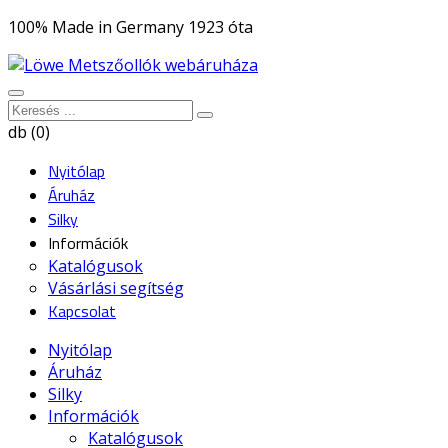
100% Made in Germany 1923 óta
db (0)
Nyitólap
Áruház
Silky
Információk
Katalógusok
Vásárlási segítség
Kapcsolat
Nyitólap
Áruház
Silky
Információk
Katalógusok