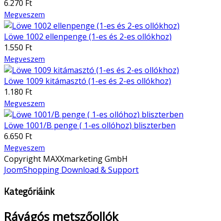
6.270 Ft
Megveszem
Löwe 1002 ellenpenge (1-es és 2-es ollókhoz)
1.550 Ft
Megveszem
Löwe 1009 kitámasztó (1-es és 2-es ollókhoz)
1.180 Ft
Megveszem
Löwe 1001/B penge ( 1-es ollóhoz) bliszterben
6.650 Ft
Megveszem
Copyright MAXXmarketing GmbH
JoomShopping Download & Support
Kategóriáink
Rávágós metszőollók