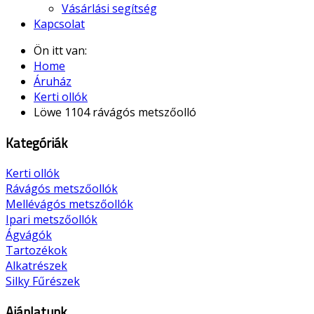
Vásárlási segítség
Kapcsolat
Ön itt van:
Home
Áruház
Kerti ollók
Löwe 1104 rávágós metszőolló
Kategóriák
Kerti ollók
Rávágós metszőollók
Mellévágós metszőollók
Ipari metszőollók
Ágvágók
Tartozékok
Alkatrészek
Silky Fűrészek
Ajánlatunk