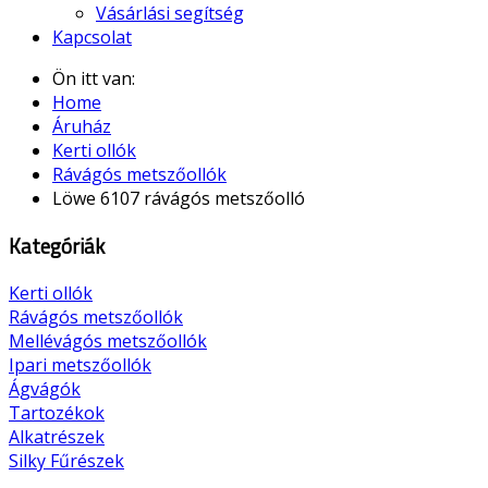
Vásárlási segítség
Kapcsolat
Ön itt van:
Home
Áruház
Kerti ollók
Rávágós metszőollók
Löwe 6107 rávágós metszőolló
Kategóriák
Kerti ollók
Rávágós metszőollók
Mellévágós metszőollók
Ipari metszőollók
Ágvágók
Tartozékok
Alkatrészek
Silky Fűrészek