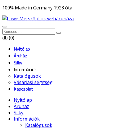
100% Made in Germany 1923 óta
db (0)
Nyitólap
Áruház
Silky
Információk
Katalógusok
Vásárlási segítség
Kapcsolat
Nyitólap
Áruház
Silky
Információk
Katalógusok