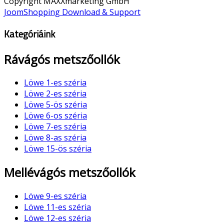
Copyright MAXXmarketing GmbH
JoomShopping Download & Support
Kategóriáink
Rávágós metszőollók
Löwe 1-es széria
Löwe 2-es széria
Löwe 5-ös széria
Löwe 6-os széria
Löwe 7-es széria
Löwe 8-as széria
Löwe 15-ös széria
Mellévágós metszőollók
Löwe 9-es széria
Löwe 11-es széria
Löwe 12-es széria