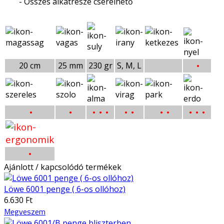
- Összes alkatrésze cserélhető
•
20 cm
25 mm
230 gr
S, M, L
•
•
•
•
•
• •
•
•
• •
•
•
Ajánlott / kapcsolódó termékek
Löwe 6001 penge ( 6-os ollóhoz)
6.630 Ft
Megveszem