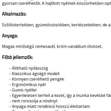
gyorsan cserélhetők. A hajlított nyélnek köszönhetően opt
Alkalmazás:
Szőlőskertekben, gyümölcsösökben, kertészetekben, de az
Anyaga:
Magas minőségű nemesacél, króm-vanádium ötvözet,
Főbb jellemzők:
- Állítható nyílásszög
- Klasszikus ágvágó modell
- Könnyen cserélhető pengék
- Ergonómikus nyél
- Gumis nyéllel
- Egyenletesen terheli a kezet, így a munka kevésbé fá
- nem roncsolja a növényt
- Anyaga miatt rendkívül hosszú élettartam