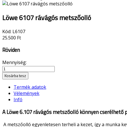
Löwe 6107 rávágós metszőolló
Kód:
L6107
25.500 Ft
Röviden
Mennyiség:
Kosárba tesz
Termék adatok
Vélemények
Infó
A Löwe 6.107 rávágós metszőolló könnyen cserélhető pen
A metszőolló egyenletesen terheli a kezet, így a munka ke