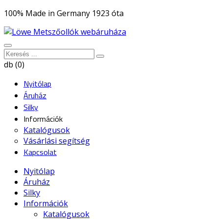
100% Made in Germany 1923 óta
db (0)
Nyitólap
Áruház
Silky
Információk
Katalógusok
Vásárlási segítség
Kapcsolat
Nyitólap
Áruház
Silky
Információk
Katalógusok