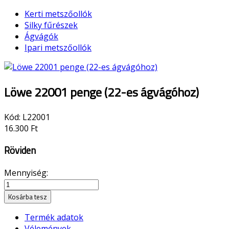
Kerti metszőollók
Silky fűrészek
Ágvágók
Ipari metszőollók
Löwe 22001 penge (22-es ágvágóhoz)
Kód:
L22001
16.300 Ft
Röviden
Mennyiség:
Kosárba tesz
Termék adatok
Vélemények