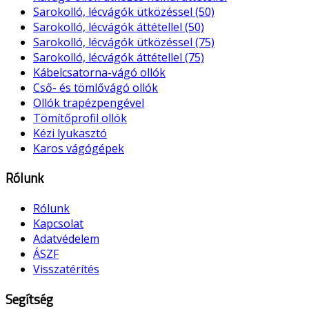
Sarokolló, lécvágók ütközéssel (50)
Sarokolló, lécvágók áttétellel (50)
Sarokolló, lécvágók ütközéssel (75)
Sarokolló, lécvágók áttétellel (75)
Kábelcsatorna-vágó ollók
Cső- és tömlővágó ollók
Ollók trapézpengével
Tömítőprofil ollók
Kézi lyukasztó
Karos vágógépek
Rólunk
Rólunk
Kapcsolat
Adatvédelem
ÁSZF
Visszatérítés
Segítség