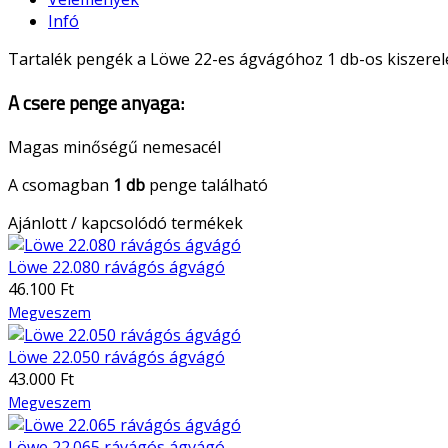
Infó
Tartalék pengék a Löwe 22-es ágvágóhoz 1 db-os kiszerel
A csere penge anyaga:
Magas minőségű nemesacél
A csomagban
1 db
penge található
Ajánlott / kapcsolódó termékek
Löwe 22.080 rávágós ágvágó
46.100 Ft
Megveszem
Löwe 22.050 rávágós ágvágó
43.000 Ft
Megveszem
Löwe 22.065 rávágós ágvágó