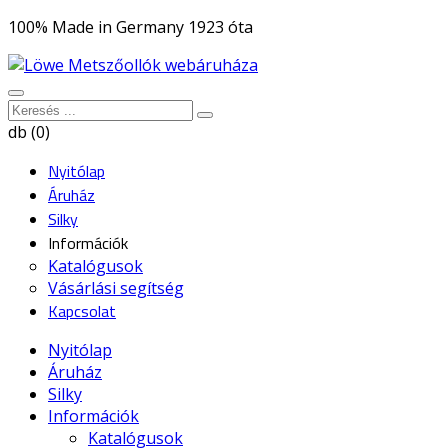
100% Made in Germany 1923 óta
db (0)
Nyitólap
Áruház
Silky
Információk
Katalógusok
Vásárlási segítség
Kapcsolat
Nyitólap
Áruház
Silky
Információk
Katalógusok