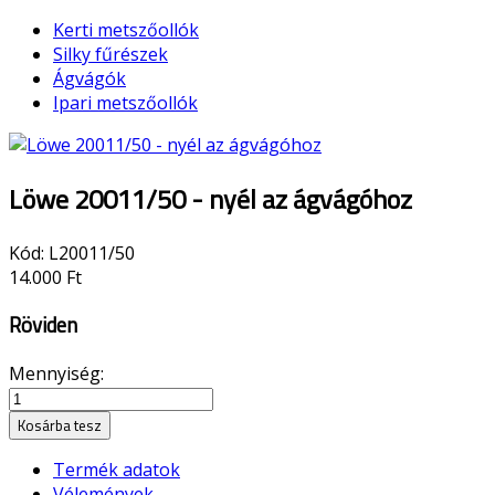
Kerti metszőollók
Silky fűrészek
Ágvágók
Ipari metszőollók
Löwe 20011/50 - nyél az ágvágóhoz
Kód:
L20011/50
14.000 Ft
Röviden
Mennyiség:
Kosárba tesz
Termék adatok
Vélemények