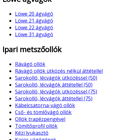
Löwe 20 ágvágó
Löwe 21 ágvágó
Löwe 22 ágvágó
Löwe 31 ágvágó
Ipari metszőollók
Rávágó ollók
Rávágó ollók ütközés nélkül áttétellel
Sarokolló, lécvágók ütközéssel (50)
Sarokolló, lécvágók áttétellel (50)
Sarokolló, lécvágók ütközéssel (75)
Sarokolló, lécvágók áttétellel (75)
Kábelcsatorna-vágó ollók
Cső- és tömlővágó ollók
Ollók trapézpengével
Tömítőprofil ollók
Kézi lyukasztó
Karos vágógépek