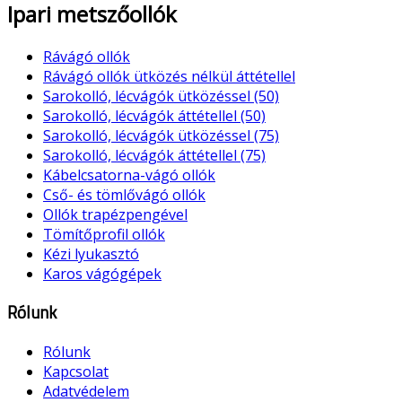
Ipari metszőollók
Rávágó ollók
Rávágó ollók ütközés nélkül áttétellel
Sarokolló, lécvágók ütközéssel (50)
Sarokolló, lécvágók áttétellel (50)
Sarokolló, lécvágók ütközéssel (75)
Sarokolló, lécvágók áttétellel (75)
Kábelcsatorna-vágó ollók
Cső- és tömlővágó ollók
Ollók trapézpengével
Tömítőprofil ollók
Kézi lyukasztó
Karos vágógépek
Rólunk
Rólunk
Kapcsolat
Adatvédelem