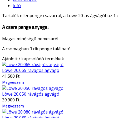
Infó
Tartalék ellenpenge csavarral, a Löwe 20-as ágvágóhoz 1 
A csere penge anyaga:
Magas minőségű nemesacél
A csomagban
1 db
penge található
Ajánlott / kapcsolódó termékek
Löwe 20.065 rávágós ágvágó
41.500 Ft
Megveszem
Löwe 20.050 rávágós ágvágó
39.900 Ft
Megveszem
Löwe 20.080 rávágós ágvágó