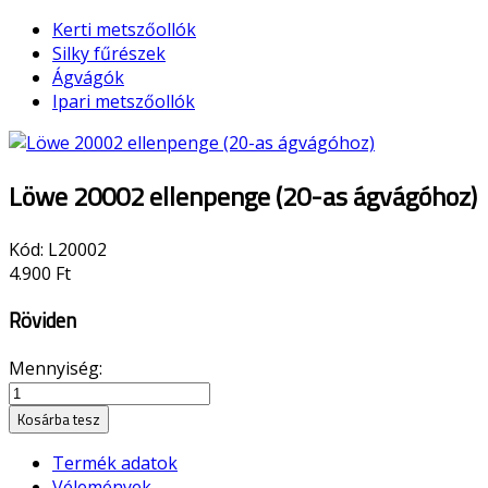
Kerti metszőollók
Silky fűrészek
Ágvágók
Ipari metszőollók
Löwe 20002 ellenpenge (20-as ágvágóhoz)
Kód:
L20002
4.900 Ft
Röviden
Mennyiség:
Kosárba tesz
Termék adatok
Vélemények