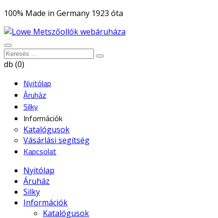
100% Made in Germany 1923 óta
db (0)
Nyitólap
Áruház
Silky
Információk
Katalógusok
Vásárlási segítség
Kapcsolat
Nyitólap
Áruház
Silky
Információk
Katalógusok