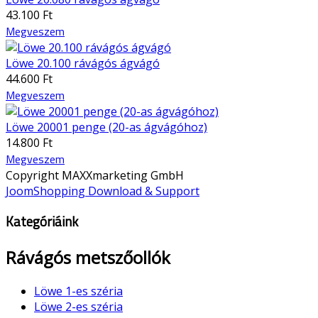
43.100 Ft
Megveszem
Löwe 20.100 rávágós ágvágó
44.600 Ft
Megveszem
Löwe 20001 penge (20-as ágvágóhoz)
14.800 Ft
Megveszem
Copyright MAXXmarketing GmbH
JoomShopping Download & Support
Kategóriáink
Rávágós metszőollók
Löwe 1-es széria
Löwe 2-es széria