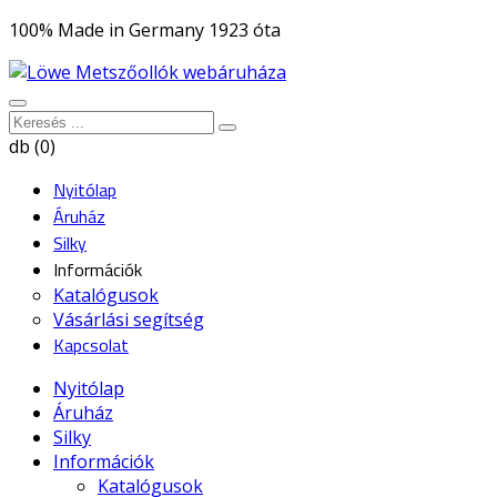
100% Made in Germany 1923 óta
db (0)
Nyitólap
Áruház
Silky
Információk
Katalógusok
Vásárlási segítség
Kapcsolat
Nyitólap
Áruház
Silky
Információk
Katalógusok