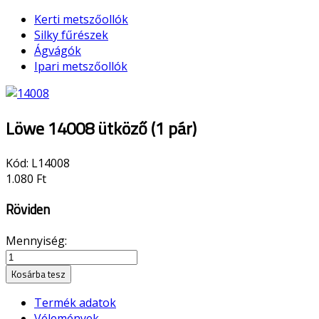
Kerti metszőollók
Silky fűrészek
Ágvágók
Ipari metszőollók
Löwe 14008 ütköző (1 pár)
Kód:
L14008
1.080 Ft
Röviden
Mennyiség:
Kosárba tesz
Termék adatok
Vélemények