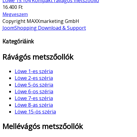
Löwe 15.104 Kompakt rávágós metszőolló
16.400 Ft
Megveszem
Copyright MAXXmarketing GmbH
JoomShopping Download & Support
Kategóriáink
Rávágós metszőollók
Löwe 1-es széria
Löwe 2-es széria
Löwe 5-ös széria
Löwe 6-os széria
Löwe 7-es széria
Löwe 8-as széria
Löwe 15-ös széria
Mellévágós metszőollók