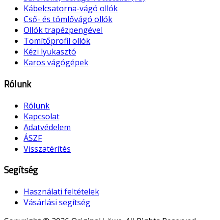
Kábelcsatorna-vágó ollók
Cső- és tömlővágó ollók
Ollók trapézpengével
Tömítőprofil ollók
Kézi lyukasztó
Karos vágógépek
Rólunk
Rólunk
Kapcsolat
Adatvédelem
ÁSZF
Visszatérítés
Segítség
Használati feltételek
Vásárlási segítség