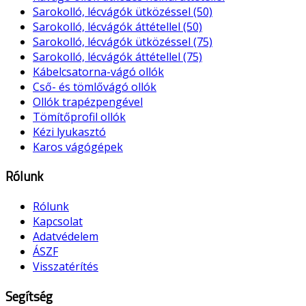
Sarokolló, lécvágók ütközéssel (50)
Sarokolló, lécvágók áttétellel (50)
Sarokolló, lécvágók ütközéssel (75)
Sarokolló, lécvágók áttétellel (75)
Kábelcsatorna-vágó ollók
Cső- és tömlővágó ollók
Ollók trapézpengével
Tömítőprofil ollók
Kézi lyukasztó
Karos vágógépek
Rólunk
Rólunk
Kapcsolat
Adatvédelem
ÁSZF
Visszatérítés
Segítség