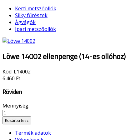
Kerti metszőollók
Silky fűrészek
Ágvágók
Ipari metszőollók
Löwe 14002 ellenpenge (14-es ollóhoz)
Kód:
L14002
6.460 Ft
Röviden
Mennyiség:
Kosárba tesz
Termék adatok
Vélemények