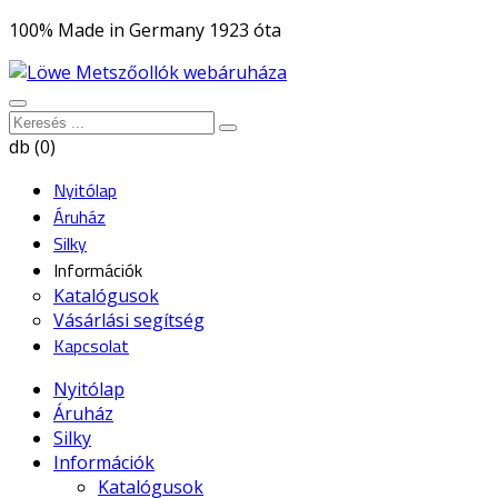
100% Made in Germany 1923 óta
db (0)
Nyitólap
Áruház
Silky
Információk
Katalógusok
Vásárlási segítség
Kapcsolat
Nyitólap
Áruház
Silky
Információk
Katalógusok